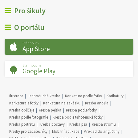
Pro šikuly
O portálu
Stáhnout v
App Store
Stáhnout na
Google Play
Ilustrace
Jednoduchá kresba
Karikatura podle fotky
Karikatury
Karikatura z fotky
Karikatura na zakázku
Kresba anděla
Kresba obličeje
Kresba pejska
Kresba podle fotky
Kresba podle fotografie
Kresba podle těhotenské fotky
Kresba portrétu
Kresba postavy
Kresba psa
Kresba stromu
Kresby pro začátečníky
Mobilní aplikace
Překlad do angličtiny