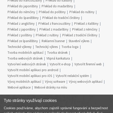
Překlad do francouzštiny
Překlad do italštiny
Překlad do japonštiny
Překlad do maďarštiny
Překlad do němčiny
Překlad do polštiny
Překlad do ruštiny
Překlad do španělštiny
Překlad do tradiční čínštiny
Překlad z angličtiny
Překlad z francouzštiny
Překlad z italštiny
Překlad z japonštiny
Překlad z maďarštiny
Překlad z němčiny
Překlad z polštiny
Překlad z ruštiny
Překlad z tradiční čínštiny
Překlad ze španělštiny
Reklamní banner
Stavební výkres
Technické výkresy
Technický výkres
Tvorba loga
Tvorba mobilních aplikací
Tvorba stránek
Tvorba webových stránek
Vtipná karikatura
Vytvoření webových stránek
Vytvořit e-shop
Vytvořit firemní web
Vytvořit mobilní aplikaci pro android
Vytvořit mobilní aplikaci pro iOS
Vytvořit redakční systém
Vývoj mobilních aplikací
Vývoj software
Vývoj webových aplikací
Webové aplikace
Webové stránky na míru
Tyto stránky využívají cookies
Cookies používáme, abychom zajistili správné fungování a bezpečnost