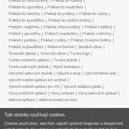
Překlad do francouzštiny
Překlad do italštiny
Překlad do japonštiny
Překlad do maďarštiny
Překlad do němčiny
Překlad do polštiny
Překlad do ruštiny
Překlad do španělštiny
Překlad do tradiční čínštiny
Překlad z angličtiny
Překlad z francouzštiny
Překlad z italštiny
Překlad z japonštiny
Překlad z maďarštiny
Překlad z němčiny
Překlad z polštiny
Překlad z ruštiny
Překlad z tradiční čínštiny
Překlad ze španělštiny
Reklamní banner
Stavební výkres
Technické výkresy
Technický výkres
Tvorba loga
Tvorba mobilních aplikací
Tvorba stránek
Tvorba webových stránek
Vtipná karikatura
Vytvoření webových stránek
Vytvořit e-shop
Vytvořit firemní web
Vytvořit mobilní aplikaci pro android
Vytvořit mobilní aplikaci pro iOS
Vytvořit redakční systém
Vývoj mobilních aplikací
Vývoj software
Vývoj webových aplikací
Webové aplikace
Webové stránky na míru
Tyto stránky využívají cookies
Cookies používáme, abychom zajistili správné fungování a bezpečnost