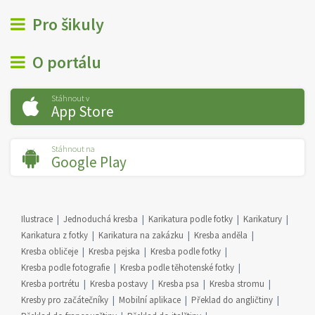
Pro šikuly
O portálu
Stáhnout v
App Store
Stáhnout na
Google Play
Ilustrace
Jednoduchá kresba
Karikatura podle fotky
Karikatury
Karikatura z fotky
Karikatura na zakázku
Kresba anděla
Kresba obličeje
Kresba pejska
Kresba podle fotky
Kresba podle fotografie
Kresba podle těhotenské fotky
Kresba portrétu
Kresba postavy
Kresba psa
Kresba stromu
Kresby pro začátečníky
Mobilní aplikace
Překlad do angličtiny