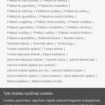
Překlad do francouzštiny
Překlad do italštiny
Překlad do japonštiny
Překlad do maďarštiny
Překlad do němčiny
Překlad do polštiny
Překlad do ruštiny
Překlad do španělštiny
Překlad do tradiční čínštiny
Překlad z angličtiny
Překlad z francouzštiny
Překlad z italštiny
Překlad z japonštiny
Překlad z maďarštiny
Překlad z němčiny
Překlad z polštiny
Překlad z ruštiny
Překlad z tradiční čínštiny
Překlad ze španělštiny
Reklamní banner
Stavební výkres
Technické výkresy
Technický výkres
Tvorba loga
Tvorba mobilních aplikací
Tvorba stránek
Tvorba webových stránek
Vtipná karikatura
Vytvoření webových stránek
Vytvořit e-shop
Vytvořit firemní web
Vytvořit mobilní aplikaci pro android
Vytvořit mobilní aplikaci pro iOS
Vytvořit redakční systém
Vývoj mobilních aplikací
Vývoj software
Vývoj webových aplikací
Webové aplikace
Webové stránky na míru
Tyto stránky využívají cookies
Cookies používáme, abychom zajistili správné fungování a bezpečnost