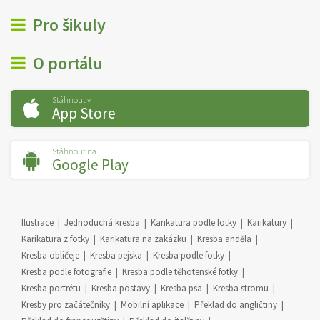
Pro šikuly
O portálu
Stáhnout v
App Store
Stáhnout na
Google Play
Ilustrace
Jednoduchá kresba
Karikatura podle fotky
Karikatury
Karikatura z fotky
Karikatura na zakázku
Kresba anděla
Kresba obličeje
Kresba pejska
Kresba podle fotky
Kresba podle fotografie
Kresba podle těhotenské fotky
Kresba portrétu
Kresba postavy
Kresba psa
Kresba stromu
Kresby pro začátečníky
Mobilní aplikace
Překlad do angličtiny