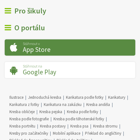
Pro šikuly
O portálu
Stáhnout v
App Store
Stáhnout na
Google Play
Ilustrace
Jednoduchá kresba
Karikatura podle fotky
Karikatury
Karikatura z fotky
Karikatura na zakázku
Kresba anděla
Kresba obličeje
Kresba pejska
Kresba podle fotky
Kresba podle fotografie
Kresba podle těhotenské fotky
Kresba portrétu
Kresba postavy
Kresba psa
Kresba stromu
Kresby pro začátečníky
Mobilní aplikace
Překlad do angličtiny