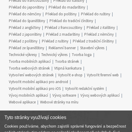
Překlad do francouzštiny
Překlad do italštiny
Překlad do japonštiny
Překlad do maďarštiny
Překlad do němčiny
Překlad do polštiny
Překlad do ruštiny
Překlad do španělštiny
Překlad do tradiční čínštiny
Překlad z angličtiny
Překlad z francouzštiny
Překlad z italštiny
Překlad z japonštiny
Překlad z maďarštiny
Překlad z němčiny
Překlad z polštiny
Překlad z ruštiny
Překlad z tradiční čínštiny
Překlad ze španělštiny
Reklamní banner
Stavební výkres
Technické výkresy
Technický výkres
Tvorba loga
Tvorba mobilních aplikací
Tvorba stránek
Tvorba webových stránek
Vtipná karikatura
Vytvoření webových stránek
Vytvořit e-shop
Vytvořit firemní web
Vytvořit mobilní aplikaci pro android
Vytvořit mobilní aplikaci pro iOS
Vytvořit redakční systém
Vývoj mobilních aplikací
Vývoj software
Vývoj webových aplikací
Webové aplikace
Webové stránky na míru
Tyto stránky využívají cookies
Cookies používáme, abychom zajistili správné fungování a bezpečnost