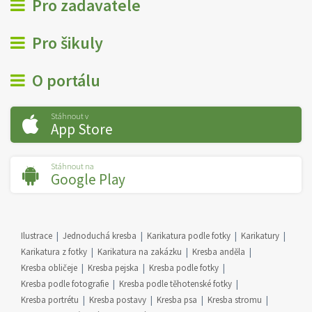
Pro zadavatele
Pro šikuly
O portálu
Stáhnout v
App Store
Stáhnout na
Google Play
Ilustrace
Jednoduchá kresba
Karikatura podle fotky
Karikatury
Karikatura z fotky
Karikatura na zakázku
Kresba anděla
Kresba obličeje
Kresba pejska
Kresba podle fotky
Kresba podle fotografie
Kresba podle těhotenské fotky
Kresba portrétu
Kresba postavy
Kresba psa
Kresba stromu