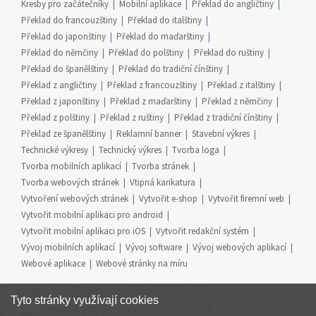
Kresby pro začátečníky
Mobilní aplikace
Překlad do angličtiny
Překlad do francouzštiny
Překlad do italštiny
Překlad do japonštiny
Překlad do maďarštiny
Překlad do němčiny
Překlad do polštiny
Překlad do ruštiny
Překlad do španělštiny
Překlad do tradiční čínštiny
Překlad z angličtiny
Překlad z francouzštiny
Překlad z italštiny
Překlad z japonštiny
Překlad z maďarštiny
Překlad z němčiny
Překlad z polštiny
Překlad z ruštiny
Překlad z tradiční čínštiny
Překlad ze španělštiny
Reklamní banner
Stavební výkres
Technické výkresy
Technický výkres
Tvorba loga
Tvorba mobilních aplikací
Tvorba stránek
Tvorba webových stránek
Vtipná karikatura
Vytvoření webových stránek
Vytvořit e-shop
Vytvořit firemní web
Vytvořit mobilní aplikaci pro android
Vytvořit mobilní aplikaci pro iOS
Vytvořit redakční systém
Vývoj mobilních aplikací
Vývoj software
Vývoj webových aplikací
Webové aplikace
Webové stránky na míru
Tyto stránky využívají cookies