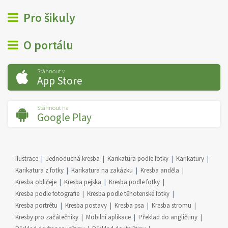
Pro šikuly
O portálu
Stáhnout v
App Store
Stáhnout na
Google Play
Ilustrace
Jednoduchá kresba
Karikatura podle fotky
Karikatury
Karikatura z fotky
Karikatura na zakázku
Kresba anděla
Kresba obličeje
Kresba pejska
Kresba podle fotky
Kresba podle fotografie
Kresba podle těhotenské fotky
Kresba portrétu
Kresba postavy
Kresba psa
Kresba stromu
Kresby pro začátečníky
Mobilní aplikace
Překlad do angličtiny