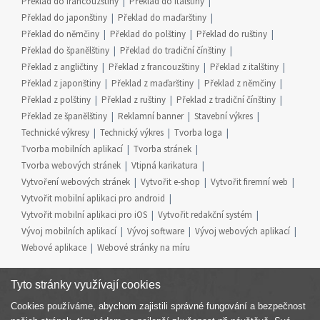
Překlad do francouzštiny
Překlad do italštiny
Překlad do japonštiny
Překlad do maďarštiny
Překlad do němčiny
Překlad do polštiny
Překlad do ruštiny
Překlad do španělštiny
Překlad do tradiční čínštiny
Překlad z angličtiny
Překlad z francouzštiny
Překlad z italštiny
Překlad z japonštiny
Překlad z maďarštiny
Překlad z němčiny
Překlad z polštiny
Překlad z ruštiny
Překlad z tradiční čínštiny
Překlad ze španělštiny
Reklamní banner
Stavební výkres
Technické výkresy
Technický výkres
Tvorba loga
Tvorba mobilních aplikací
Tvorba stránek
Tvorba webových stránek
Vtipná karikatura
Vytvoření webových stránek
Vytvořit e-shop
Vytvořit firemní web
Vytvořit mobilní aplikaci pro android
Vytvořit mobilní aplikaci pro iOS
Vytvořit redakční systém
Vývoj mobilních aplikací
Vývoj software
Vývoj webových aplikací
Webové aplikace
Webové stránky na míru
Tyto stránky využívají cookies
Cookies používáme, abychom zajistili správné fungování a bezpečnost