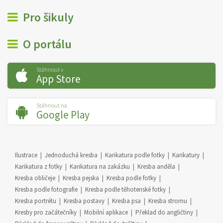
Pro šikuly
O portálu
Stáhnout v
App Store
Stáhnout na
Google Play
Ilustrace
Jednoduchá kresba
Karikatura podle fotky
Karikatury
Karikatura z fotky
Karikatura na zakázku
Kresba anděla
Kresba obličeje
Kresba pejska
Kresba podle fotky
Kresba podle fotografie
Kresba podle těhotenské fotky
Kresba portrétu
Kresba postavy
Kresba psa
Kresba stromu
Kresby pro začátečníky
Mobilní aplikace
Překlad do angličtiny