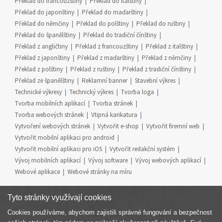
Překlad do francouzštiny
Překlad do italštiny
Překlad do japonštiny
Překlad do maďarštiny
Překlad do němčiny
Překlad do polštiny
Překlad do ruštiny
Překlad do španělštiny
Překlad do tradiční čínštiny
Překlad z angličtiny
Překlad z francouzštiny
Překlad z italštiny
Překlad z japonštiny
Překlad z maďarštiny
Překlad z němčiny
Překlad z polštiny
Překlad z ruštiny
Překlad z tradiční čínštiny
Překlad ze španělštiny
Reklamní banner
Stavební výkres
Technické výkresy
Technický výkres
Tvorba loga
Tvorba mobilních aplikací
Tvorba stránek
Tvorba webových stránek
Vtipná karikatura
Vytvoření webových stránek
Vytvořit e-shop
Vytvořit firemní web
Vytvořit mobilní aplikaci pro android
Vytvořit mobilní aplikaci pro iOS
Vytvořit redakční systém
Vývoj mobilních aplikací
Vývoj software
Vývoj webových aplikací
Webové aplikace
Webové stránky na míru
Tyto stránky využívají cookies
Cookies používáme, abychom zajistili správné fungování a bezpečnost