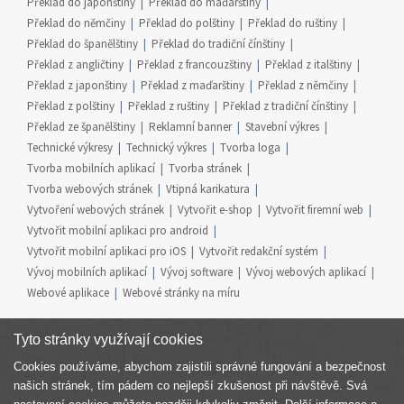
Překlad do japonštiny
Překlad do maďarštiny
Překlad do němčiny
Překlad do polštiny
Překlad do ruštiny
Překlad do španělštiny
Překlad do tradiční čínštiny
Překlad z angličtiny
Překlad z francouzštiny
Překlad z italštiny
Překlad z japonštiny
Překlad z maďarštiny
Překlad z němčiny
Překlad z polštiny
Překlad z ruštiny
Překlad z tradiční čínštiny
Překlad ze španělštiny
Reklamní banner
Stavební výkres
Technické výkresy
Technický výkres
Tvorba loga
Tvorba mobilních aplikací
Tvorba stránek
Tvorba webových stránek
Vtipná karikatura
Vytvoření webových stránek
Vytvořit e-shop
Vytvořit firemní web
Vytvořit mobilní aplikaci pro android
Vytvořit mobilní aplikaci pro iOS
Vytvořit redakční systém
Vývoj mobilních aplikací
Vývoj software
Vývoj webových aplikací
Webové aplikace
Webové stránky na míru
Tyto stránky využívají cookies
Cookies používáme, abychom zajistili správné fungování a bezpečnost
Součást skupiny
našich stránek, tím pádem co nejlepší zkušenost při návštěvě. Svá