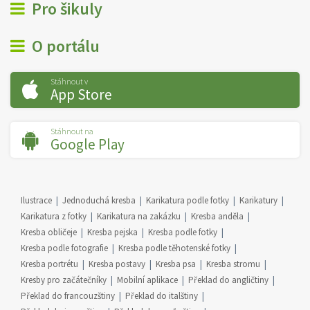
Pro šikuly
O portálu
Stáhnout v
App Store
Stáhnout na
Google Play
Ilustrace
Jednoduchá kresba
Karikatura podle fotky
Karikatury
Karikatura z fotky
Karikatura na zakázku
Kresba anděla
Kresba obličeje
Kresba pejska
Kresba podle fotky
Kresba podle fotografie
Kresba podle těhotenské fotky
Kresba portrétu
Kresba postavy
Kresba psa
Kresba stromu
Kresby pro začátečníky
Mobilní aplikace
Překlad do angličtiny
Překlad do francouzštiny
Překlad do italštiny