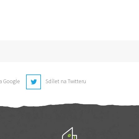
na Google
Sdílet na Twitteru