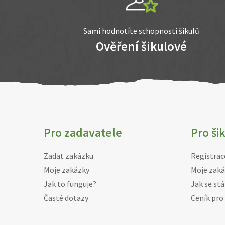
Sami hodnotíte schopnosti šikulů
Ověření šikulové
Pro zadavatele
Pro ši
Zadat zakázku
Registrac
Moje zakázky
Moje zaká
Jak to funguje?
Jak se stá
Časté dotazy
Ceník pro 