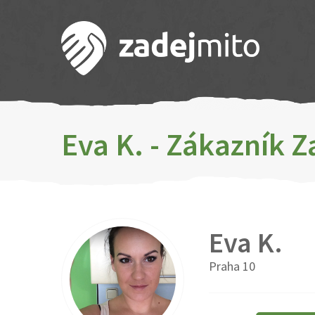
Eva K. - Zákazník 
Eva K.
Praha 10