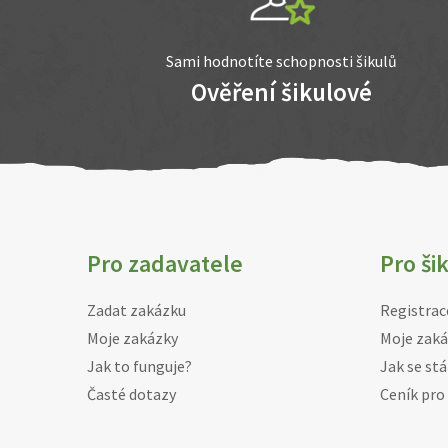
Sami hodnotíte schopnosti šikulů
Ověření šikulové
Pro zadavatele
Pro ši
Zadat zakázku
Registrac
Moje zakázky
Moje zaká
Jak to funguje?
Jak se stá
Časté dotazy
Ceník pro 