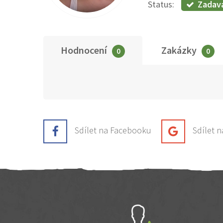
Zadav
Status:
Hodnocení
Zakázky
0
0
Sdílet na Facebooku
Sdílet 