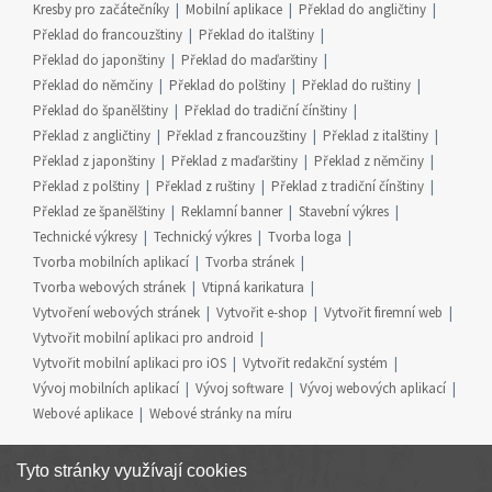
Kresby pro začátečníky
Mobilní aplikace
Překlad do angličtiny
Překlad do francouzštiny
Překlad do italštiny
Překlad do japonštiny
Překlad do maďarštiny
Překlad do němčiny
Překlad do polštiny
Překlad do ruštiny
Překlad do španělštiny
Překlad do tradiční čínštiny
Překlad z angličtiny
Překlad z francouzštiny
Překlad z italštiny
Překlad z japonštiny
Překlad z maďarštiny
Překlad z němčiny
Překlad z polštiny
Překlad z ruštiny
Překlad z tradiční čínštiny
Překlad ze španělštiny
Reklamní banner
Stavební výkres
Technické výkresy
Technický výkres
Tvorba loga
Tvorba mobilních aplikací
Tvorba stránek
Tvorba webových stránek
Vtipná karikatura
Vytvoření webových stránek
Vytvořit e-shop
Vytvořit firemní web
Vytvořit mobilní aplikaci pro android
Vytvořit mobilní aplikaci pro iOS
Vytvořit redakční systém
Vývoj mobilních aplikací
Vývoj software
Vývoj webových aplikací
Webové aplikace
Webové stránky na míru
Tyto stránky využívají cookies