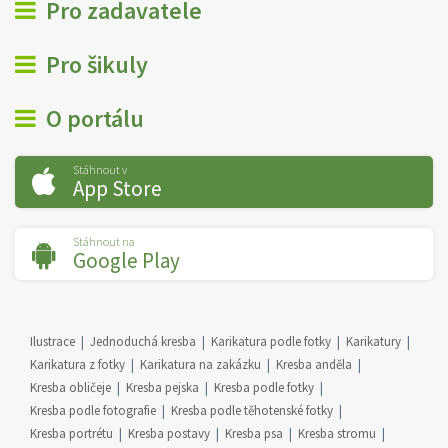
Pro zadavatele
Pro šikuly
O portálu
Stáhnout v
App Store
Stáhnout na
Google Play
Ilustrace
Jednoduchá kresba
Karikatura podle fotky
Karikatury
Karikatura z fotky
Karikatura na zakázku
Kresba anděla
Kresba obličeje
Kresba pejska
Kresba podle fotky
Kresba podle fotografie
Kresba podle těhotenské fotky
Kresba portrétu
Kresba postavy
Kresba psa
Kresba stromu