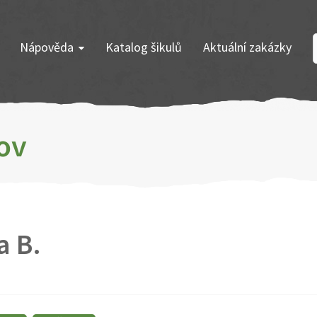
Nápověda
Katalog šikulů
Aktuální zakázky
ov
a B.