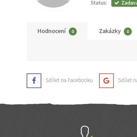
Zadav
Status:
Hodnocení
Zakázky
0
0
Sdílet na Facebooku
Sdílet 