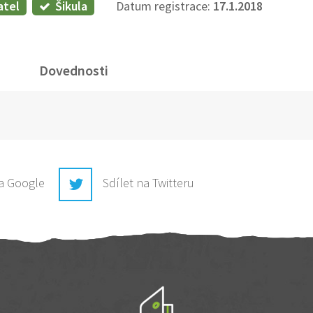
atel
Šikula
Datum registrace:
17.1.2018
Dovednosti
na Google
Sdílet na Twitteru