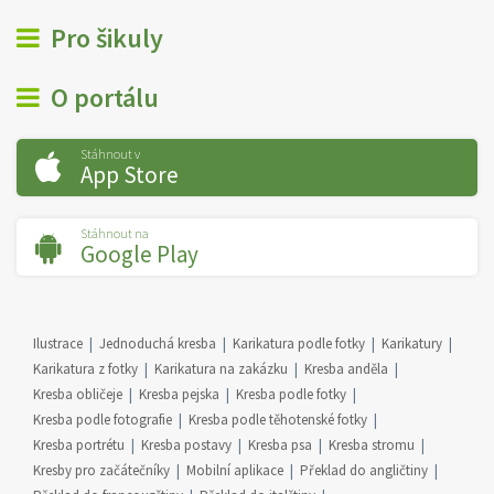
Pro šikuly
O portálu
Stáhnout v
App Store
Stáhnout na
Google Play
Ilustrace
Jednoduchá kresba
Karikatura podle fotky
Karikatury
Karikatura z fotky
Karikatura na zakázku
Kresba anděla
Kresba obličeje
Kresba pejska
Kresba podle fotky
Kresba podle fotografie
Kresba podle těhotenské fotky
Kresba portrétu
Kresba postavy
Kresba psa
Kresba stromu
Kresby pro začátečníky
Mobilní aplikace
Překlad do angličtiny