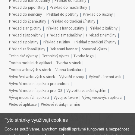
Překlad do francouzštiny
Překlad do italštiny
Překlad do japonštiny
Překlad do maďarštiny
Překlad do němčiny
Překlad do polštiny
Překlad do ruštiny
Překlad do španělštiny
Překlad do tradiční čínštiny
Překlad z angličtiny
Překlad z francouzštiny
Překlad z italštiny
Překlad z japonštiny
Překlad z maďarštiny
Překlad z němčiny
Překlad z polštiny
Překlad z ruštiny
Překlad z tradiční čínštiny
Překlad ze španělštiny
Reklamní banner
Stavební výkres
Technické výkresy
Technický výkres
Tvorba loga
Tvorba mobilních aplikací
Tvorba stránek
Tvorba webových stránek
Vtipná karikatura
Vytvoření webových stránek
Vytvořit e-shop
Vytvořit firemní web
Vytvořit mobilní aplikaci pro android
Vytvořit mobilní aplikaci pro iOS
Vytvořit redakční systém
Vývoj mobilních aplikací
Vývoj software
Vývoj webových aplikací
Webové aplikace
Webové stránky na míru
Tyto stránky využívají cookies
Cookies používáme, abychom zajistili správné fungování a bezpečnost