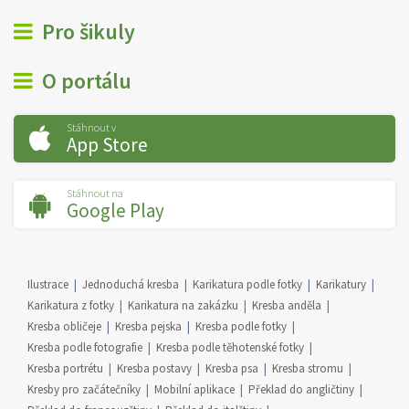
Pro šikuly
O portálu
Stáhnout v
App Store
Stáhnout na
Google Play
Ilustrace
Jednoduchá kresba
Karikatura podle fotky
Karikatury
Karikatura z fotky
Karikatura na zakázku
Kresba anděla
Kresba obličeje
Kresba pejska
Kresba podle fotky
Kresba podle fotografie
Kresba podle těhotenské fotky
Kresba portrétu
Kresba postavy
Kresba psa
Kresba stromu
Kresby pro začátečníky
Mobilní aplikace
Překlad do angličtiny