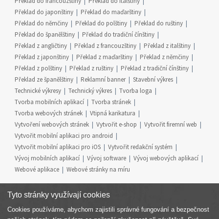
Překlad do francouzštiny
Překlad do italštiny
Překlad do japonštiny
Překlad do maďarštiny
Překlad do němčiny
Překlad do polštiny
Překlad do ruštiny
Překlad do španělštiny
Překlad do tradiční čínštiny
Překlad z angličtiny
Překlad z francouzštiny
Překlad z italštiny
Překlad z japonštiny
Překlad z maďarštiny
Překlad z němčiny
Překlad z polštiny
Překlad z ruštiny
Překlad z tradiční čínštiny
Překlad ze španělštiny
Reklamní banner
Stavební výkres
Technické výkresy
Technický výkres
Tvorba loga
Tvorba mobilních aplikací
Tvorba stránek
Tvorba webových stránek
Vtipná karikatura
Vytvoření webových stránek
Vytvořit e-shop
Vytvořit firemní web
Vytvořit mobilní aplikaci pro android
Vytvořit mobilní aplikaci pro iOS
Vytvořit redakční systém
Vývoj mobilních aplikací
Vývoj software
Vývoj webových aplikací
Webové aplikace
Webové stránky na míru
Tyto stránky využívají cookies
Cookies používáme, abychom zajistili správné fungování a bezpečnost