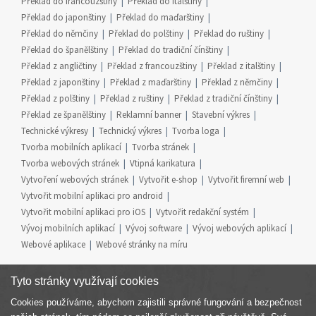
Překlad do francouzštiny
Překlad do italštiny
Překlad do japonštiny
Překlad do maďarštiny
Překlad do němčiny
Překlad do polštiny
Překlad do ruštiny
Překlad do španělštiny
Překlad do tradiční čínštiny
Překlad z angličtiny
Překlad z francouzštiny
Překlad z italštiny
Překlad z japonštiny
Překlad z maďarštiny
Překlad z němčiny
Překlad z polštiny
Překlad z ruštiny
Překlad z tradiční čínštiny
Překlad ze španělštiny
Reklamní banner
Stavební výkres
Technické výkresy
Technický výkres
Tvorba loga
Tvorba mobilních aplikací
Tvorba stránek
Tvorba webových stránek
Vtipná karikatura
Vytvoření webových stránek
Vytvořit e-shop
Vytvořit firemní web
Vytvořit mobilní aplikaci pro android
Vytvořit mobilní aplikaci pro iOS
Vytvořit redakční systém
Vývoj mobilních aplikací
Vývoj software
Vývoj webových aplikací
Webové aplikace
Webové stránky na míru
Tyto stránky využívají cookies
Cookies používáme, abychom zajistili správné fungování a bezpečnost