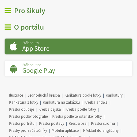
Pro šikuly
O portálu
Stáhnout v
App Store
Stáhnout na
Google Play
Ilustrace
Jednoduchá kresba
Karikatura podle fotky
Karikatury
Karikatura z fotky
Karikatura na zakázku
Kresba anděla
Kresba obličeje
Kresba pejska
Kresba podle fotky
Kresba podle fotografie
Kresba podle těhotenské fotky
Kresba portrétu
Kresba postavy
Kresba psa
Kresba stromu
Kresby pro začátečníky
Mobilní aplikace
Překlad do angličtiny